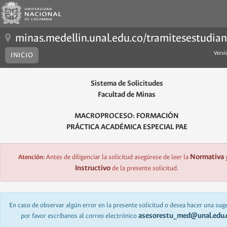
minas.medellin.unal.edu.co/tramitesestudian
Vers
INICIO
Sistema de Solicitudes
Facultad de Minas
MACROPROCESO: FORMACIÓN
PRÁCTICA ACADÉMICA ESPECIAL PAE
Normativa
Atención:
Antes de diligenciar la solicitud asegúrese de leer la
y
Instructivo
de la presente solicitud.
En caso de observar algún error en la presente solicitud o desea hacer una sug
asesorestu_med@unal.edu.
por favor escríbanos al correo electrónico